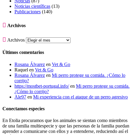
Noticias
(87)
Noticias científicas
(13)
Publicaciones
(140)

Archivos

Archivos
Últimos comentarios
Rosana Álvarez
en
Vet & Go
Raquel
en
Vet & Go
Rosana Álvarez
en
Mi perro protege su comida. ¿Cómo lo
corrijo?
https://mostbet-portugal.info/
en
Mi perro protege su comida.
¿Cómo lo corrijo?
Ale97
en
Mi experiencia con el ataque de un perro agresivo
Conectamos especies
En Etolia procuramos que los animales se sientan como miembros
de una familia multiespecie y que las personas de la familia puedan
aprender a comunicarse con ellos y a entenderse, reduciendo así el