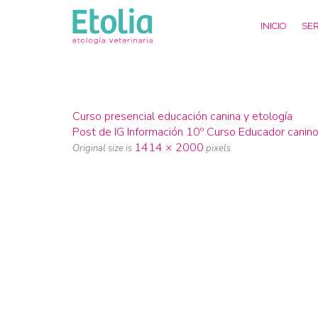
INICIO
SER
Curso presencial educación canina y etología
Post de IG Información 10º Curso Educador canino
1414 × 2000
Original size is
pixels