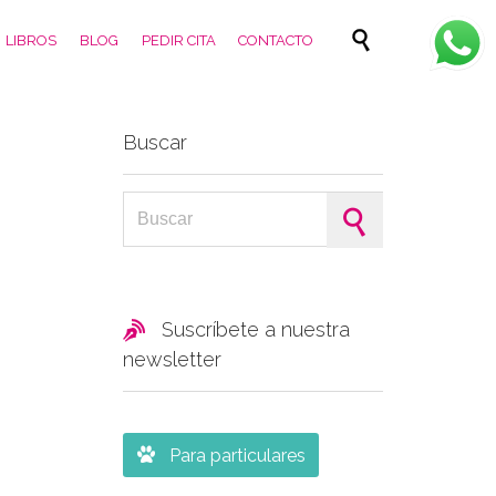
Skip

LIBROS
BLOG
PEDIR CITA
CONTACTO
to
content
Buscar
Search for:

Suscríbete a nuestra
newsletter

Para particulares