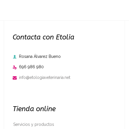
Contacta con Etolia
Rosana Álvarez Bueno

696 986 980

info@etologiaveterinaria.net

Tienda online
Servicios y productos