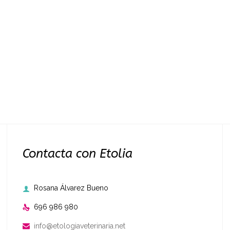
Contacta con Etolia
Rosana Álvarez Bueno

696 986 980

info@etologiaveterinaria.net
