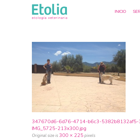
INICIO
SER
347670d6-6d76-4714-b6c3-5382b8132af5-3
IMG_5725-213x300.jpg
300 × 225
Original size is
pixels