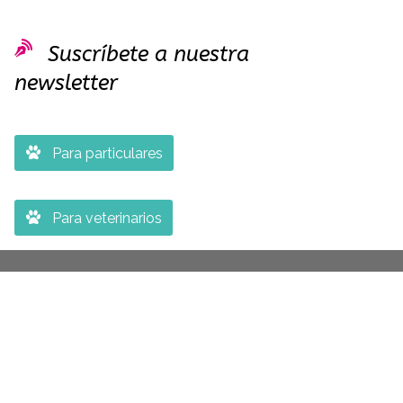

Suscríbete a nuestra
newsletter

Para particulares

Para veterinarios