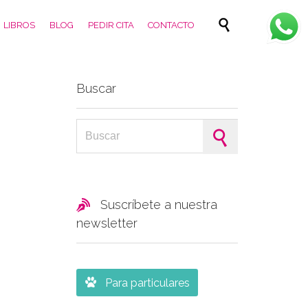
Skip

LIBROS
BLOG
PEDIR CITA
CONTACTO
to
content
Buscar
Search for:

Suscríbete a nuestra
newsletter

Para particulares