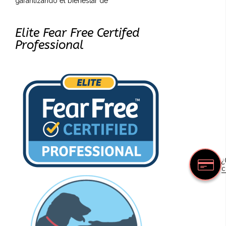
garantizando el bienestar de
Elite Fear Free Certifed
Professional
¿
c