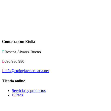
Contacta con Etolia

Rosana Álvarez Bueno

696 986 980

info@etologiaveterinaria.net
Tienda online
Servicios y productos
Cursos