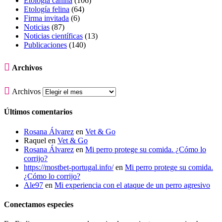
Etología canina
(106)
Etología felina
(64)
Firma invitada
(6)
Noticias
(87)
Noticias científicas
(13)
Publicaciones
(140)

Archivos

Archivos
Últimos comentarios
Rosana Álvarez
en
Vet & Go
Raquel
en
Vet & Go
Rosana Álvarez
en
Mi perro protege su comida. ¿Cómo lo
corrijo?
https://mostbet-portugal.info/
en
Mi perro protege su comida.
¿Cómo lo corrijo?
Ale97
en
Mi experiencia con el ataque de un perro agresivo
Conectamos especies