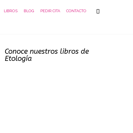
Skip

LIBROS
BLOG
PEDIR CITA
CONTACTO
to
content
Conoce nuestros libros de
Etología