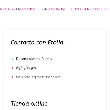
RVICIOS Y PRODUCTOS
CURSOS ONLINE
CURSOS PRESENCIALES
Contacta con Etolia
Rosana Álvarez Bueno

696 986 980

info@etologiaveterinaria.net

Tienda online