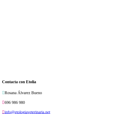
Contacta con Etolia

Rosana Álvarez Bueno

696 986 980

info@etologiaveterinaria.net