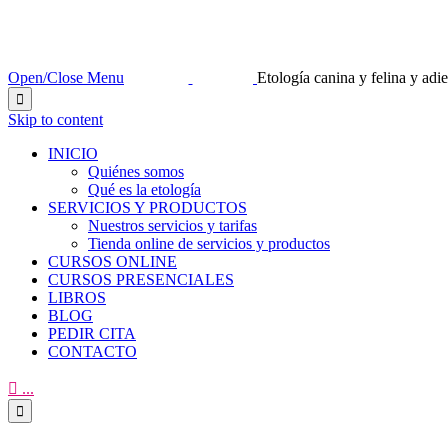
Open/Close Menu
Etología canina y felina y ad

Skip to content
INICIO
Quiénes somos
Qué es la etología
SERVICIOS Y PRODUCTOS
Nuestros servicios y tarifas
Tienda online de servicios y productos
CURSOS ONLINE
CURSOS PRESENCIALES
LIBROS
BLOG
PEDIR CITA
CONTACTO

...
