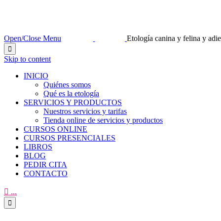
Open/Close Menu
Etología canina y felina y ad

Skip to content
INICIO
Quiénes somos
Qué es la etología
SERVICIOS Y PRODUCTOS
Nuestros servicios y tarifas
Tienda online de servicios y productos
CURSOS ONLINE
CURSOS PRESENCIALES
LIBROS
BLOG
PEDIR CITA
CONTACTO

...
