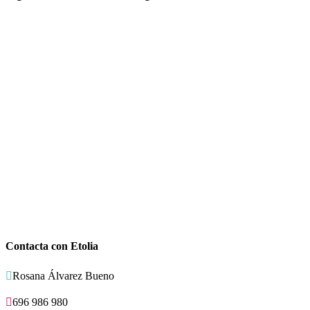
Contacta con Etolia

Rosana Álvarez Bueno

696 986 980