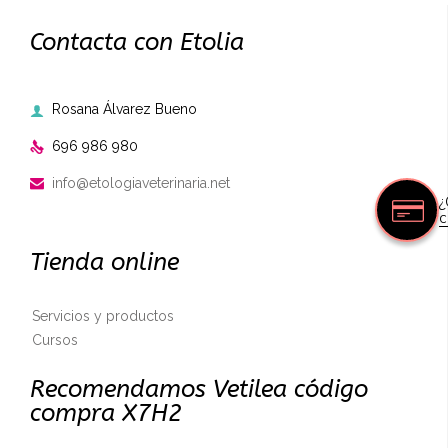
Contacta con Etolia
Rosana Álvarez Bueno

696 986 980

info@etologiaveterinaria.net

¿
c
Tienda online
Servicios y productos
Cursos
Recomendamos Vetilea código
compra X7H2