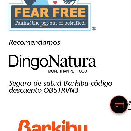
Recomendamos
Seguro de salud Barkibu código
descuento OB5TRVN3
¿
c