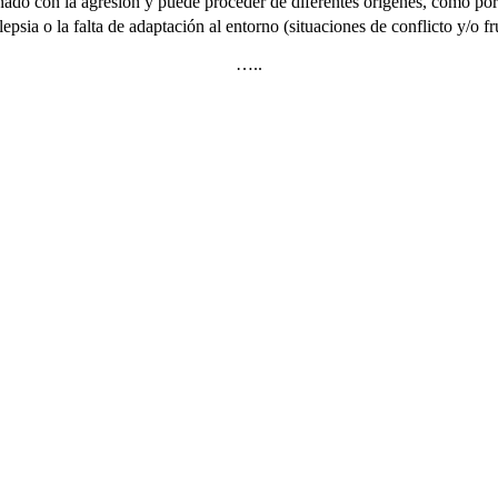
nado con la agresión y puede proceder de diferentes orígenes, como por
psia o la falta de adaptación al entorno (situaciones de conflicto y/o f
…..
Visita nuestra web