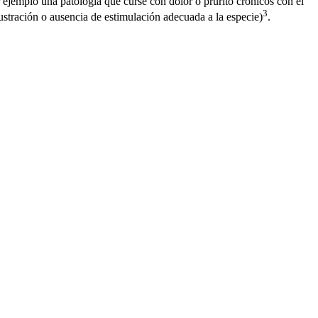
 ejemplo una patología que curse con dolor o prurito crónicos con el
3
rustración o ausencia de estimulación adecuada a la especie)
.