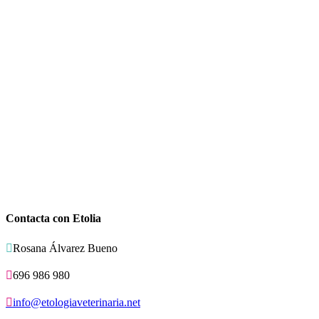
Contacta con Etolia

Rosana Álvarez Bueno

696 986 980

info@etologiaveterinaria.net