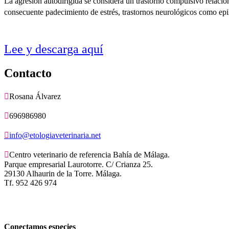
La agresión autodirigida se considera un trastorno compulsivo relacio
consecuente padecimiento de estrés, trastornos neurológicos como epile
Lee y descarga aquí
Contacto

Rosana Álvarez

696986980

info@etologiaveterinaria.net

Centro veterinario de referencia Bahía de Málaga.
Parque empresarial Laurotorre. C/ Crianza 25.
29130 Alhaurin de la Torre. Málaga.
Tf. 952 426 974
Conectamos especies