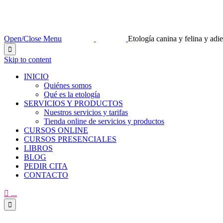
Open/Close Menu
Etología canina y felina y ad

Skip to content
INICIO
Quiénes somos
Qué es la etología
SERVICIOS Y PRODUCTOS
Nuestros servicios y tarifas
Tienda online de servicios y productos
CURSOS ONLINE
CURSOS PRESENCIALES
LIBROS
BLOG
PEDIR CITA
CONTACTO

...
