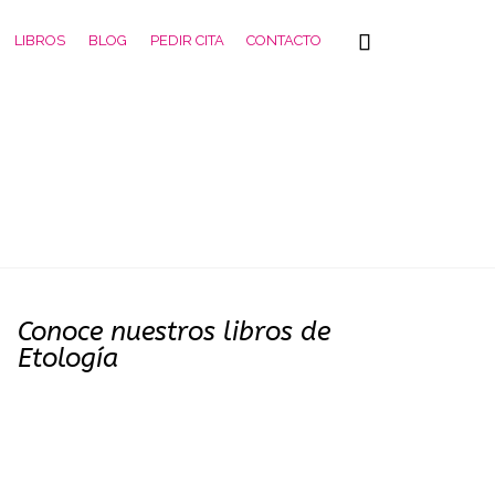
Skip

LIBROS
BLOG
PEDIR CITA
CONTACTO
to
content
Conoce nuestros libros de
Etología