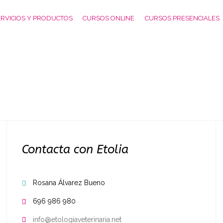
RVICIOS Y PRODUCTOS
CURSOS ONLINE
CURSOS PRESENCIALES
Contacta con Etolia
Rosana Álvarez Bueno

696 986 980

info@etologiaveterinaria.net
