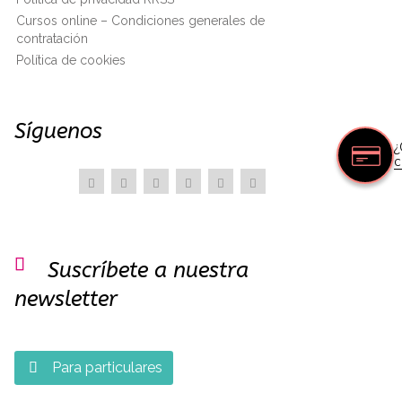
Cursos online – Condiciones generales de
contratación
Política de cookies
Síguenos
¿
c

Suscríbete a nuestra
newsletter
Para particulares
