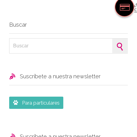
¿
c
Buscar
Search for:

Suscríbete a nuestra newsletter

Para particulares

Suscríbete a nuestra newsletter