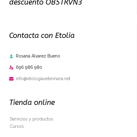
descuento OB5TRVN3
Contacta con Etolia
Rosana Álvarez Bueno

696 986 980

info@etologiaveterinaria.net

Tienda online
Servicios y productos
Cursos