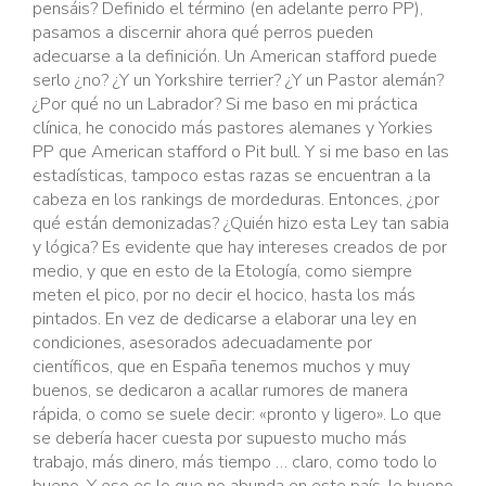
pensáis? Definido el término (en adelante perro PP),
pasamos a discernir ahora qué perros pueden
adecuarse a la definición. Un American stafford puede
serlo ¿no? ¿Y un Yorkshire terrier? ¿Y un Pastor alemán?
¿Por qué no un Labrador? Si me baso en mi práctica
clínica, he conocido más pastores alemanes y Yorkies
PP que American stafford o Pit bull. Y si me baso en las
estadísticas, tampoco estas razas se encuentran a la
cabeza en los rankings de mordeduras. Entonces, ¿por
qué están demonizadas? ¿Quién hizo esta Ley tan sabia
y lógica? Es evidente que hay intereses creados de por
medio, y que en esto de la Etología, como siempre
meten el pico, por no decir el hocico, hasta los más
pintados. En vez de dedicarse a elaborar una ley en
condiciones, asesorados adecuadamente por
científicos, que en España tenemos muchos y muy
buenos, se dedicaron a acallar rumores de manera
rápida, o como se suele decir: «pronto y ligero». Lo que
se debería hacer cuesta por supuesto mucho más
trabajo, más dinero, más tiempo … claro, como todo lo
bueno. Y eso es lo que no abunda en este país, lo bueno