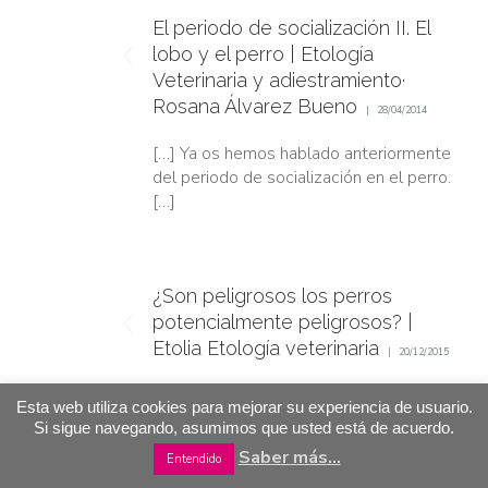
El periodo de socialización II. El
lobo y el perro | Etología
Veterinaria y adiestramiento·
Rosana Álvarez Bueno
28/04/2014
[…] Ya os hemos hablado anteriormente
del periodo de socialización en el perro.
[…]
¿Son peligrosos los perros
potencialmente peligrosos? |
Etolia Etología veterinaria
20/12/2015
[…] de socialización de los perros y
Esta web utiliza cookies para mejorar su experiencia de usuario.
gatos. Si aún no eres seguidor de
Si sigue navegando, asumimos que usted está de acuerdo.
nuestro blog puedes leer este artículo
Saber más...
Entendido
en el que te lo explico. Aunque todos