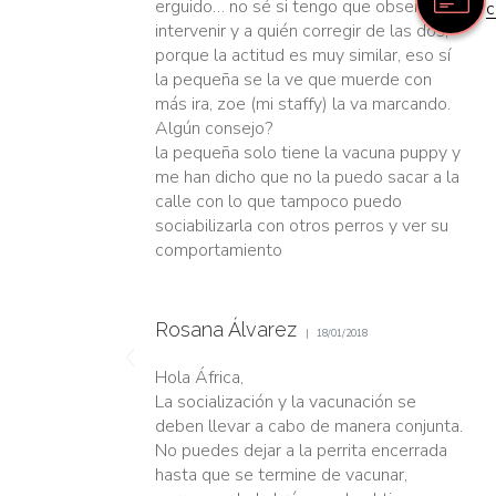
erguido… no sé si tengo que observar o
c
intervenir y a quién corregir de las dos,
porque la actitud es muy similar, eso sí
la pequeña se la ve que muerde con
más ira, zoe (mi staffy) la va marcando.
Algún consejo?
la pequeña solo tiene la vacuna puppy y
me han dicho que no la puedo sacar a la
calle con lo que tampoco puedo
sociabilizarla con otros perros y ver su
comportamiento
Rosana Álvarez
18/01/2018
Hola África,
La socialización y la vacunación se
deben llevar a cabo de manera conjunta.
No puedes dejar a la perrita encerrada
hasta que se termine de vacunar,