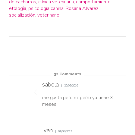
de cachorros
,
clínica veterinaria
,
comportamiento
,
etología
,
psicología canina
,
Rosana Alvarez
,
socialización
,
veterinario
32
Comments
sabela
20/02/2016
me gusta pero mi perro ya tiene 3
meses
Ivan
01/08/2017