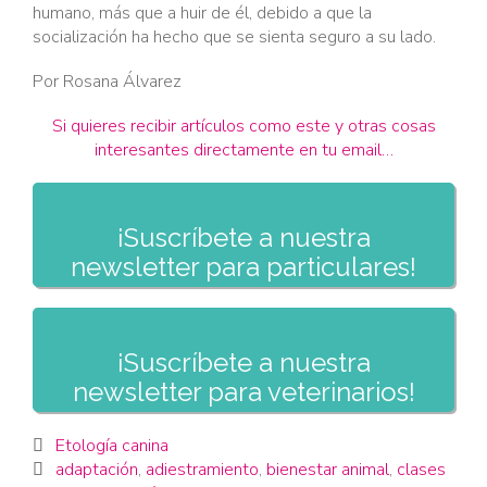
humano, más que a huir de él, debido a que la
socialización ha hecho que se sienta seguro a su lado.
Por Rosana Álvarez
Si quieres recibir artículos como este y otras cosas
interesantes directamente en tu email…

¡Suscríbete a nuestra
newsletter para particulares!

¡Suscríbete a nuestra
newsletter para veterinarios!
Category
Etología canina

Tags
adaptación
,
adiestramiento
,
bienestar animal
,
clases
